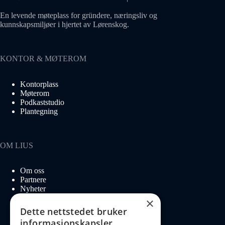
En levende møteplass for gründere, næringsliv og
kunnskapsmiljøer i hjertet av Lørenskog.
KONTOR & MØTEROM
Kontorplass
Møterom
Podkaststudio
Plantegning
OM LIUS
Om oss
Partnere
Nyheter
Ledige stillinger
×
Dette nettstedet bruker
informasjonskapsler