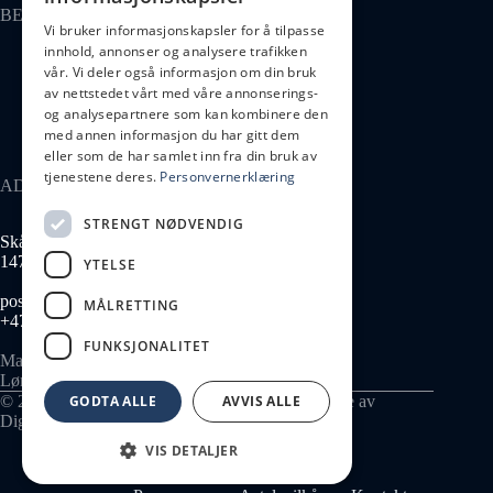
BESØK OSS
Vi bruker informasjonskapsler for å tilpasse
innhold, annonser og analysere trafikken
Kontakt oss
vår. Vi deler også informasjon om din bruk
Kollektivt
av nettstedet vårt med våre annonserings-
Parkering
og analysepartnere som kan kombinere den
med annen informasjon du har gitt dem
eller som de har samlet inn fra din bruk av
tjenestene deres.
Personvernerklæring
ADRESSE
STRENGT NØDVENDIG
Skårersletta 65
1473 Lørenskog
YTELSE
post@lius.no
MÅLRETTING
+47 934 99 014
FUNKSJONALITET
Man–Fre 08:00–17:00
Lør–Søn stengt
© 2026 Skårersletta 65 AS - 935 637 767. Nettside av
GODTA ALLE
AVVIS ALLE
Digitelle
.
VIS DETALJER