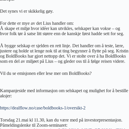
Det synes vi er skikkelig gøy.
For dette er mye av det Lius handler om:
Å skape et miljø hvor idéer kan utvikles, selskaper kan vokse – og
hvor folk tør å satse litt større enn de kanskje først hadde sett for seg.
Å bygge selskap er sjelden en rett linje. Det handler om å teste, lære,
justere og holde ut lenge nok til at ting begynner å flytte på seg. Kristin
og BoldBooks har gjort nettopp det. Vi er stolte over å ha BoldBooks
som en del av miljøet på Lius – og gleder oss til å følge reisen videre.
Vil du se emisjonen eller lese mer om BoldBooks?
Kampanjeside med informasjon om selskapet og mulighet for å bestille
aksjer:
https://dealflow.no/case/boldbooks-1/oversikt-2
Torsdag 21.mai kl 11.30, kan du være med på investorpresentasjon.
Påmeldingslenke til Zoom-seminaret: