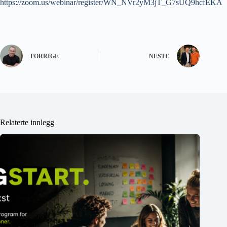
https://zoom.us/webinar/register/WN_NVr2yM3jT_G7sUQ9hcfEKA
FORRIGE
NESTE
Relaterte innlegg