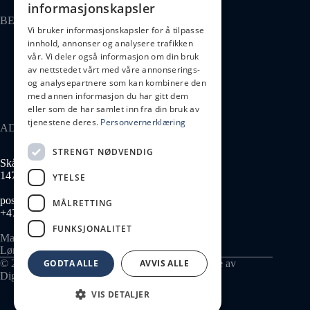
informasjonskapsler
BESØK OSS
Vi bruker informasjonskapsler for å tilpasse
innhold, annonser og analysere trafikken
Kontakt oss
vår. Vi deler også informasjon om din bruk
Kollektivt
av nettstedet vårt med våre annonserings-
Parkering
og analysepartnere som kan kombinere den
med annen informasjon du har gitt dem
eller som de har samlet inn fra din bruk av
tjenestene deres.
Personvernerklæring
ADRESSE
STRENGT NØDVENDIG
Skårersletta 65
1473 Lørenskog
YTELSE
post@lius.no
MÅLRETTING
+47 934 99 014
FUNKSJONALITET
Man–Fre 08:00–17:00
Lør–Søn stengt
© 2026 Skårersletta 65 AS - 935 637 767. Nettside av
GODTA ALLE
AVVIS ALLE
Digitelle
.
VIS DETALJER