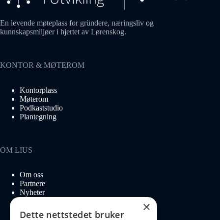
En levende møteplass for gründere, næringsliv og
kunnskapsmiljøer i hjertet av Lørenskog.
KONTOR & MØTEROM
Kontorplass
Møterom
Podkaststudio
Plantegning
OM LIUS
Om oss
Partnere
Nyheter
Ledige stillinger
×
Dette nettstedet bruker