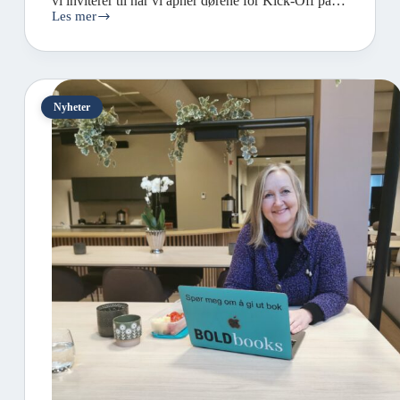
vi inviterer til når vi åpner dørene for Kick-Off på…
Les mer
Nyheter