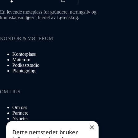
En levende møteplass for gründere, næringsliv og
kunnskapsmiljøer i hjertet av Lørenskog.
KONTOR & MØTEROM
Kontorplass
Møterom
Podkaststudio
Plantegning
OM LIUS
Om oss
Partnere
Nyheter
Ledige stillinger
×
Dette nettstedet bruker