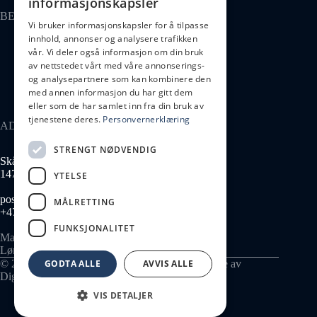
informasjonskapsler
BESØK OSS
Vi bruker informasjonskapsler for å tilpasse
innhold, annonser og analysere trafikken
Kontakt oss
vår. Vi deler også informasjon om din bruk
Kollektivt
av nettstedet vårt med våre annonserings-
Parkering
og analysepartnere som kan kombinere den
med annen informasjon du har gitt dem
eller som de har samlet inn fra din bruk av
tjenestene deres.
Personvernerklæring
ADRESSE
STRENGT NØDVENDIG
Skårersletta 65
1473 Lørenskog
YTELSE
post@lius.no
MÅLRETTING
+47 934 99 014
FUNKSJONALITET
Man–Fre 08:00–17:00
Lør–Søn stengt
GODTA ALLE
AVVIS ALLE
© 2026 Skårersletta 65 AS - 935 637 767. Nettside av
Digitelle
.
VIS DETALJER